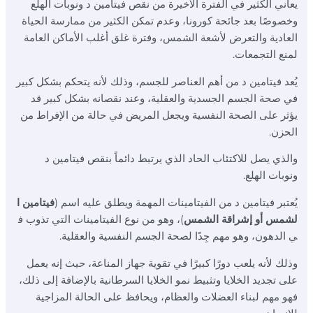
يعاني الكثير في الفترة الأخيرة من نقص فيتامين د ونوبات الهلع
ar
e
te
ss
at
k
it
c
وخصوصًا بعد جائحة كورونا، وعدم تمكن الكثير من ممارسة الحياة
e
g
re
e
s
e
te
e
العادية والتعرض لأشعة الشمس، وفترة غلق أغلب الأماكن العامة
ra
st
n
A
dI
r
b
لمنع التجمعات.
m
g
p
n
o
يُعد فيتامين د من أهم العناصر للجسم، وذلك لأنه يتحكم بشكل كبير
er
p
o
في صحة الجسم الجسدية والعقلية، وعند نقصانه بشكل كبير قد
يؤثر على الصحة النفسية ويجعل المريض في حالة من الإفراط من
k
الحزن.
والذي يصل للاكتئاب الحاد الذي يرتبط دائماً بنقص فيتامين د
ونوبات الهلع.
يُعتبر فيتامين د من الفيتامينات المهمة ويطلق عليه اسم (
فيتامين ا
لشمس أو إشراقة الشمس
)، وهو من نوع الفيتامينات التي تذوب ف
ي الدهون، وهو مهم جِدًا لصحة الجسم النفسية والعقلية.
وذلك لأنه يلعب دورًا كبيرًا في تقوية جهاز المناعة، حيث إنه يعمل
على تجديد الخلايا وتثبيط نمو الخلايا السرطانية بالإضافة إلى ذلك،
فهو مهم لبناء العضلات والعظام، ويحافظ على الحالة المزاجية