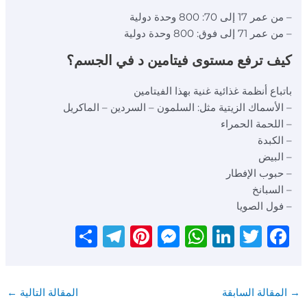
– من عمر 17 إلى 70: 800 وحدة دولية
– من عمر 71 إلى فوق: 800 وحدة دولية
كيف ترفع مستوى فيتامين د في الجسم؟
باتباع أنظمة غذائية غنية بهذا الفيتامين
– الأسماك الزيتية مثل: السلمون – السردين – الماكريل
– اللحمة الحمراء
– الكبدة
– البيض
– حبوب الإفطار
– السبانخ
– فول الصويا
S
T
Pi
M
W
Li
T
F
h
el
n
e
h
n
w
a
ar
e
te
ss
at
k
it
c
→
المقالة السابقة
المقالة التالية
←
e
g
re
e
s
e
te
e