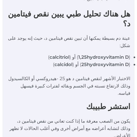
هل هناك تحليل طبي يبين نقص فيتامين
د؟
عينة دم بسيطة يمكنها أن تبين نقص فيتامين د، حيث إنه يوجد على
شكل:
(
1,25hydroxyvitamin D
) أو (
calcitriol
)
(
25hydroxyvitamin D
) أو (
calcidol
)
الاختبار الأشهر لنقص فيتامين د هو 25 -هيدروكسي أو الكالسيدول
وذلك لارتفاع نسبته في الجسم وبقائه لفترات كبيرة فيسهل
قياسه.
استشر طبيبك
يكون من الصعب معرفة ما إذا كنت تعاني من نقص فيتامين د،
وذلك لتشابه أعراضه مع أمراض أخرى وفي أغلب الحالات لا تظهر
الأعراض.