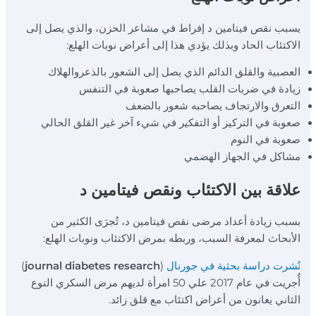
يسبب نقص فيتامين د إفراط في مشاعر الحزن، والذي يصل إلى
الاكتئاب الحاد وبذلك يؤدي هذا إلى أعراض نوبات الهلع:
العصبية والقلق الدائم الذي يصل إلى الشعور بالذعروالهلاك
زيادة في ضربات القلب يصاحبها صعوبة في التنفس
التعرق والارتجاف يصاحبه شعور بالضعف
صعوبة في التركيز أو التفكير في شيء آخر غير القلق الحالي
صعوبة في النوم
مشاكل في الجهاز الهضمي
علاقة بين الاكتئاب ونقص فيتامين د
بسبب زيادة أعداد مرضى نقص فيتامين د، تُجرَى الكثير من
الأبحاث لمعرفة السبب، وربطه بمرض الاكتئاب ونوبات الهلع:
نُشرت دراسة بحثية في جورنال
(
journal diabetes research
)
أُجريت في عام 2017 علي 50 امرأة لديهم مرض السكري النوع
الثاني يعانون من أعراض اكتئاب مع قلق زائد.